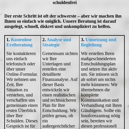
schuldenfrei
Der erste Schritt ist oft der schwerste – aber wir machen ihn
Ihnen so einfach wie möglich. Unsere Beratung ist darauf
ausgelegt, schnell, diskret und unkompliziert zu helfen.
1.
Kostenlose
2.
Analyse und
3.
Umsetzung und
Erstberatung
Strategie
Begleitung
Sie kontaktieren
Gemeinsam sichten
Wir erstellen Ihren
uns einfach
wir Ihre
maßgeschneiderten
telefonisch oder
Unterlagen und
Entschuldungsplan
über unser
erstellen eine
und setzen ihn aktiv
Online-Formular.
detaillierte
um. Sie müssen sich
Wir nehmen uns
Finanzanalyse. Auf
ab sofort um nichts
Zeit, Ihre
dieser Basis
mehr kümmern: Wir
Situation zu
entwickeln wir
übernehmen die
verstehen, und
einen realistischen
komplette
verschaffen uns
und rechtssicheren
Kommunikation und
gemeinsam einen
Plan für Ihre
Verhandlung mit Ihren
ersten Überblick
Entschuldung. Wir
Gläubigern. Sollte ein
über Ihre
prüfen genau, ob
Insolvenzantrag nötig
Schulden. Dieses
ein
sein, bereiten wir
Gespräch ist für
außergerichtlicher
diesen professionell