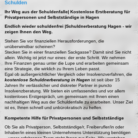
Schulden
Ihr Weg aus der Schuldenfalle| Kostenlose Erstberatung für
Privatpersonen und Selbstständige in Hagen
Endlich wieder schuldenfrei |Schuldnerberatung Hagen - wir
zeigen Ihnen den Weg.
Stehen Sie vor finanziellen Herausforderungen, die
unüberwindbar scheinen?
Stecken Sie in einer finanziellen Sackgasse? Damit sind Sie nicht
allein. Wichtig ist jetzt nur eines: der erste Schritt. Wir nehmen
Ihre Finanzen genau unter die Lupe und erarbeiten gemeinsam
eine Strategie, die wirklich zu Ihrem Leben passt.
Egal ob außergerichtlicher Vergleich oder Insolvenzverfahren, die
kostenlose Schuldnerberatung in Hagen
ist seit über 15
Jahren Ihr verlässlicher und diskreter Partner in puncto
Insolvenzberatung. Wir bieten ein umfassendes und vor allem
kostenloses Erstgespräch, um gemeinsam mit Ihnen einen
nachhaltigen Weg aus der Schuldenfalle zu erarbeiten. Unser Ziel
ist es, Ihnen schnell und unbürokratisch zu helfen.
Kompetente Hilfe für Privatpersonen und Selbstständige
Ob Sie als Privatperson, Selbstständige/r, Freiberufler/in oder
Inhaber/in eines kleinen Unternehmens Unterstützung benötigen
– unser erfahrenes Team steht Ihnen zur Seite. Wir verstehen,